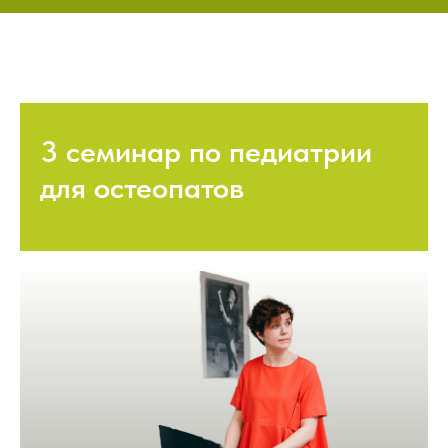
3 семинар по педиатрии
для остеопатов